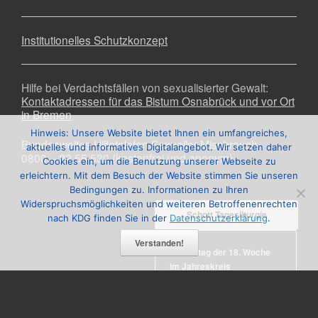
Institutionelles Schutzkonzept
Hilfe bei Verdachtsfällen von sexualisierter Gewalt:
Kontaktadressen für das Bistum Osnabrück und vor Ort
in Bremen
Hinweis: Unsere Website bietet Ihnen ein umfangreiches,
Bundesweites Hilfetelefon Sexueller Missbrauch
aktuelles und informatives Digitalangebot. Wir setzen daher
0800 – 22 55 530 (kostenfrei und anonym)
Cookies ein, um die Benutzung unserer Webseite zu
erleichtern. Mit dem Besuch der Website stimmen Sie unseren
Bedingungen zu. Informationen zu Ihren
Widerspruchsmöglichkeiten und weiteren Betroffenenrechten
Schott Tagesliturgie
nach KDG finden Sie in der
Datenschutzerklärung
.
Verstanden!
Freitag der 18. Woche
im Jahreskreis
Hl. Kajetan
,
Hl. Xystus II.
Lesejahr: A II, Stb: II.
Woche