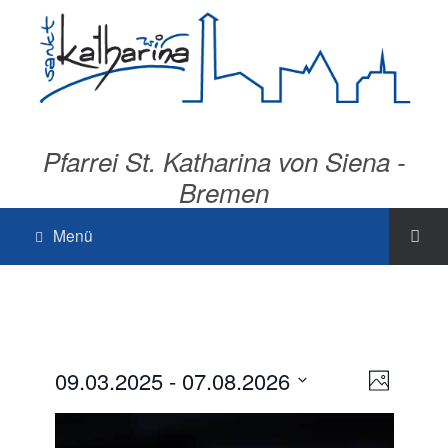
Pfarrei St. Katharina von Siena -
Bremen
Menü
A
V
09.03.2025
 - 
07.08.2026
F
e
n
D
o
r
s
a
t
a
n
t
o