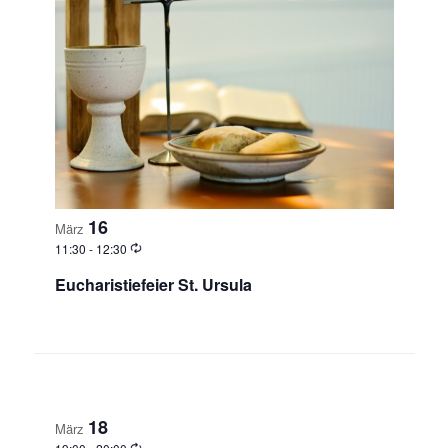
16
März
11:30
-
12:30
Eucharistiefeier St. Ursula
18
März