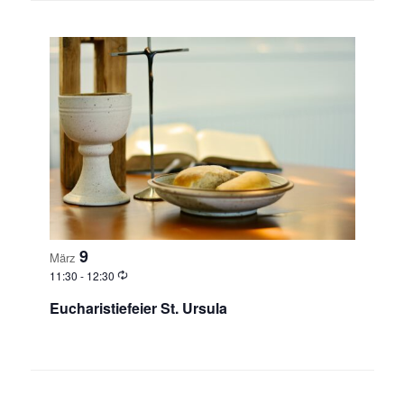
i
o
n
9
März
11:30
-
12:30
Eucharistiefeier St. Ursula