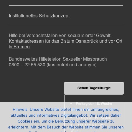
Institutionelles Schutzkonzept
Hilfe bei Verdachtsfällen von sexualisierter Gewalt:
Kontaktadressen für das Bistum Osnabrück und vor Ort
in Bremen
Bundesweites Hilfetelefon Sexueller Missbrauch
0800 – 22 55 530 (kostenfrei und anonym)
Schott Tagesliturgie
Freitag der 18. Woche
im Jahreskreis
Hinweis: Unsere Website bietet Ihnen ein umfangreiches,
aktuelles und informatives Digitalangebot. Wir setzen daher
Hl. Kajetan
,
Hl. Xystus II.
Cookies ein, um die Benutzung unserer Webseite zu
Lesejahr: A II, Stb: II.
erleichtern. Mit dem Besuch der Website stimmen Sie unseren
Woche