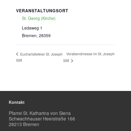
VERANSTALTUNGSORT
St. Georg (Kirche)
Ledaweg 1
Bremen
,
28359
Vorabendmesse im St. Joseph
Eucharistiefeier St. Joseph
Stift
Stift
Kontakt
Pfarrei St. Katharina von Siena
Schwachhauser Heerstraße 166
28213 Bremen