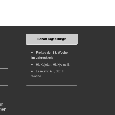
Schott Tagesliturgie
Freitag der 18. Woche
im Jahreskreis
Hl. Kajetan
,
Hl. Xystus II.
Lesejahr: A II, Stb: II.
Woche
um
emen