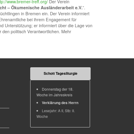
tp://www.bremer-treff.org/
Der Verein
cht – Ökumenische Ausländerarbeit e.V.
”.
lüchtlingen in Bremen ein. Der Verein informiert
Ehrenamtliche bei ihrem Engagement für
und Unterstützung; er informiert über die Lage von
r den politisch Verantwortlichen. Mehr
Schott Tagesliturgie
Donnerstag der 18.
Woche im Jahreskreis
Verklärung des Herrn
Lesejahr: A II, Stb: II.
Woche