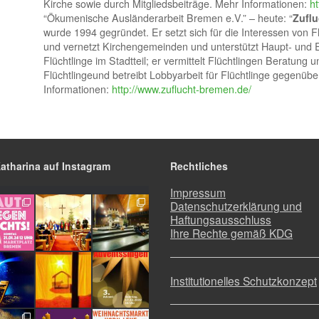
Kirche sowie durch Mitgliedsbeiträge. Mehr Informationen:
ht
“Ökumenische Ausländerarbeit Bremen e.V.” – heute: “
Zuflu
wurde 1994 gegründet. Er setzt sich für die Interessen von F
und vernetzt Kirchengemeinden und unterstützt Haupt- und 
Flüchtlinge im Stadtteil; er vermittelt Flüchtlingen Beratung 
Flüchtlingeund betreibt Lobbyarbeit für Flüchtlinge gegenübe
Informationen:
http://www.zuflucht-bremen.de/
Katharina auf Instagram
Rechtliches
Impressum
Datenschutzerklärung und
Haftungsausschluss
Ihre Rechte gemäß KDG
Institutionelles Schutzkonzept