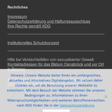
Rechtliches
Impressum
Datenschutzerklärung und Haftungsausschluss
Ihre Rechte gemäß KDG
Institutionelles Schutzkonzept
Hilfe bei Verdachtsfällen von sexualisierter Gewalt:
Kontaktadressen für das Bistum Osnabrück und vor Ort
in Bremen
Hinweis: Unsere Website bietet Ihnen ein umfangreiches,
Bundesweites Hilfetelefon Sexueller Missbrauch
aktuelles und informatives Digitalangebot. Wir setzen daher
0800 – 22 55 530 (kostenfrei und anonym)
Cookies ein, um die Benutzung unserer Webseite zu
erleichtern. Mit dem Besuch der Website stimmen Sie unseren
Bedingungen zu. Informationen zu Ihren
Widerspruchsmöglichkeiten und weiteren Betroffenenrechten
nach KDG finden Sie in der
Datenschutzerklärung
.