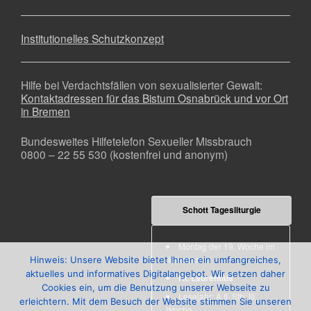
Institutionelles Schutzkonzept
Hilfe bei Verdachtsfällen von sexualisierter Gewalt:
Kontaktadressen für das Bistum Osnabrück und vor Ort
in Bremen
Bundesweites Hilfetelefon Sexueller Missbrauch
0800 – 22 55 530 (kostenfrei und anonym)
Schott Tagesliturgie
Montag der 19. Woche im
Jahreskreis
Hinweis: Unsere Website bietet Ihnen ein umfangreiches,
aktuelles und informatives Digitalangebot. Wir setzen daher
Hl. Laurentius
Cookies ein, um die Benutzung unserer Webseite zu
Lesejahr: A II, Stb: III.
erleichtern. Mit dem Besuch der Website stimmen Sie unseren
Woche