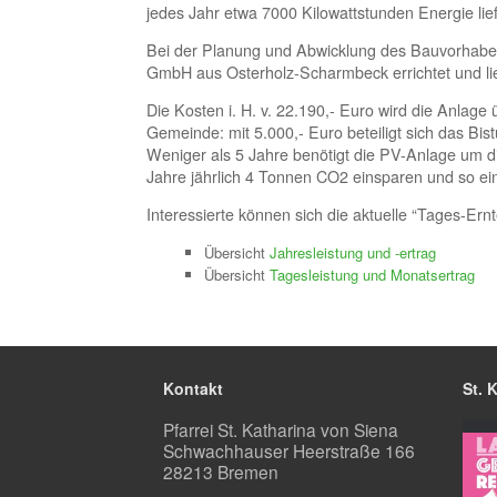
jedes Jahr etwa 7000 Kilowattstunden Energie li
Bei der Planung und Abwicklung des Bauvorhabe
GmbH aus Osterholz-Scharmbeck errichtet und li
Die Kosten i. H. v. 22.190,- Euro wird die Anlage
Gemeinde: mit 5.000,- Euro beteiligt sich das 
Weniger als 5 Jahre benötigt die PV-Anlage um di
Jahre jährlich 4 Tonnen CO2 einsparen und so ein
Interessierte können sich die aktuelle “Tages-Er
Übersicht
Jahresleistung und -ertrag
Übersicht
Tagesleistung und Monatsertrag
Kontakt
St. 
Pfarrei St. Katharina von Siena
Schwachhauser Heerstraße 166
28213 Bremen