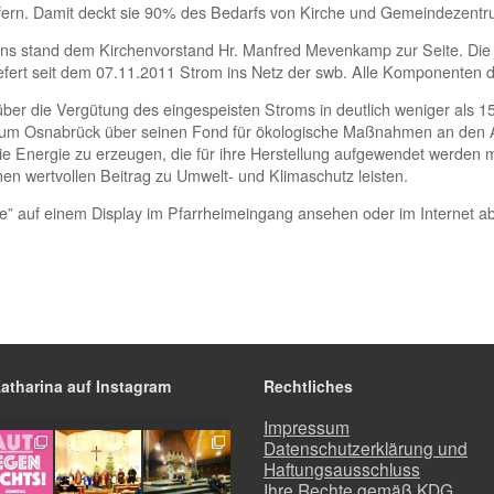
efern. Damit deckt sie 90% des Bedarfs von Kirche und Gemeindezentr
ns stand dem Kirchenvorstand Hr. Manfred Mevenkamp zur Seite. Di
efert seit dem 07.11.2011 Strom ins Netz der swb. Alle Komponenten 
 über die Vergütung des eingespeisten Stroms in deutlich weniger als 1
Bistum Osnabrück über seinen Fond für ökologische Maßnahmen an den
e Energie zu erzeugen, die für ihre Herstellung aufgewendet werden m
en wertvollen Beitrag zu Umwelt- und Klimaschutz leisten.
nte” auf einem Display im Pfarrheimeingang ansehen oder im Internet a
Katharina auf Instagram
Rechtliches
Impressum
Datenschutzerklärung und
Haftungsausschluss
Ihre Rechte gemäß KDG