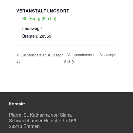
VERANSTALTUNGSORT
St. Georg (Kirche)
Ledaweg 1
Bremen
,
28359
Vorabendmesse im St. Joseph
Eucharistiefeier St. Joseph
Stift
Stift
Kontakt
Pfarrei St. Katharina von Siena
Schwachhauser Heerstraße 166
28213 Bremen