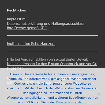
Rechtliches
Impressum
Datenschutzerklärung und Haftungsausschluss
Ihre Rechte gemäß KDG
Institutionelles Schutzkonzept
Hilfe bei Verdachtsfällen von sexualisierter Gewalt:
Kontaktadressen für das Bistum Osnabrück und vor Ort
in Bremen
Hinweis: Unsere Website bietet Ihnen ein umfangreiches,
Bundesweites Hilfetelefon Sexueller Missbrauch
aktuelles und informatives Digitalangebot. Wir setzen daher
0800 – 22 55 530 (kostenfrei und anonym)
Cookies ein, um die Benutzung unserer Webseite zu
erleichtern. Mit dem Besuch der Website stimmen Sie unseren
Bedingungen zu. Informationen zu Ihren
Widerspruchsmöglichkeiten und weiteren Betroffenenrechten
nach KDG finden Sie in der
Datenschutzerklärung
.