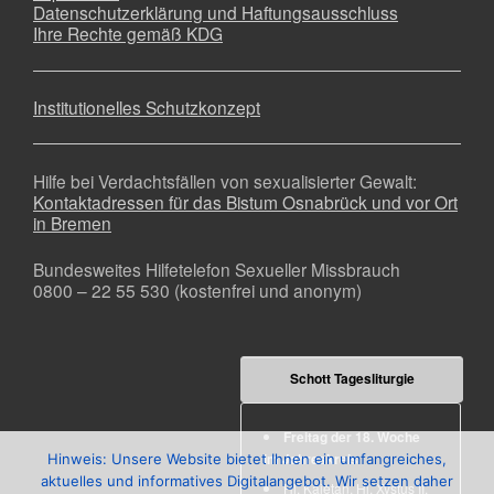
Datenschutzerklärung und Haftungsausschluss
Ihre Rechte gemäß KDG
Institutionelles Schutzkonzept
Hilfe bei Verdachtsfällen von sexualisierter Gewalt:
Kontaktadressen für das Bistum Osnabrück und vor Ort
in Bremen
Bundesweites Hilfetelefon Sexueller Missbrauch
0800 – 22 55 530 (kostenfrei und anonym)
Schott Tagesliturgie
Freitag der 18. Woche
im Jahreskreis
Hinweis: Unsere Website bietet Ihnen ein umfangreiches,
aktuelles und informatives Digitalangebot. Wir setzen daher
Hl. Kajetan
,
Hl. Xystus II.