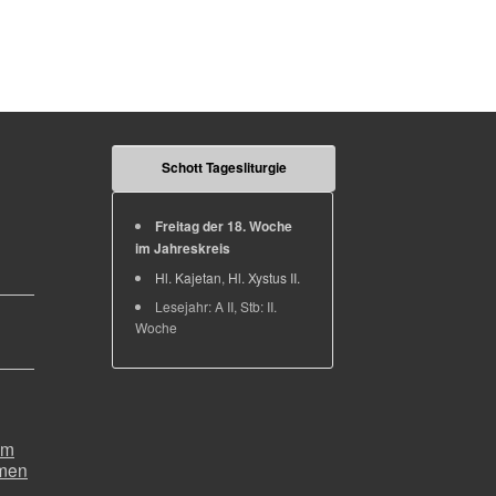
Schott Tagesliturgie
Freitag der 18. Woche
im Jahreskreis
Hl. Kajetan
,
Hl. Xystus II.
Lesejahr: A II, Stb: II.
Woche
um
emen