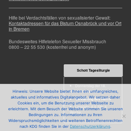
Hilfe bei Verdachtsfällen von sexualisierter Gewalt:
Kontaktadressen für das Bistum Osnabrück und vor Ort
in Bremen
Bundesweites Hilfetelefon Sexueller Missbrauch
0800 – 22 55 530 (kostenfrei und anonym)
Schott Tagesliturgie
Donnerstag der 18.
Woche im Jahreskreis
Hinweis: Unsere Website bietet Ihnen ein umfangreiches,
aktuelles und informatives Digitalangebot. Wir setzen daher
Verklärung des Herrn
Cookies ein, um die Benutzung unserer Webseite zu
Lesejahr: A II, Stb: II.
erleichtern. Mit dem Besuch der Website stimmen Sie unseren
Woche
Bedingungen zu. Informationen zu Ihren
Widerspruchsmöglichkeiten und weiteren Betroffenenrechten
nach KDG finden Sie in der
Datenschutzerklärung
.