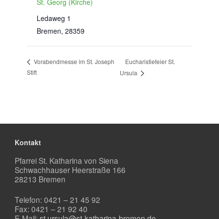
St. Georg (Kirche)
Ledaweg 1
Bremen
,
28359
Eucharistiefeier St.
Vorabendmesse im St. Joseph
Stift
Ursula
Kontakt
Pfarrei St. Katharina von Siena
Schwachhauser Heerstraße 166
28213 Bremen
Telefon: 0421 – 21 45 92
Fax: 0421 – 21 92 40
E-Mail:
st.ursula@st-katharina-bremen.de