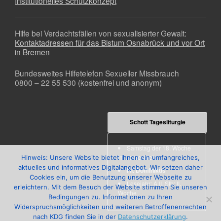
Institutionelles Schutzkonzept
Hilfe bei Verdachtsfällen von sexualisierter Gewalt:
Kontaktadressen für das Bistum Osnabrück und vor Ort
in Bremen
Bundesweites Hilfetelefon Sexueller Missbrauch
0800 – 22 55 530 (kostenfrei und anonym)
Schott Tagesliturgie
Samstag der 18. Woche
im Jahreskreis
Hinweis: Unsere Website bietet Ihnen ein umfangreiches,
aktuelles und informatives Digitalangebot. Wir setzen daher
Hl. Dominikus
Cookies ein, um die Benutzung unserer Webseite zu
Lesejahr: A II, Stb: II.
erleichtern. Mit dem Besuch der Website stimmen Sie unseren
Woche
Bedingungen zu. Informationen zu Ihren
Widerspruchsmöglichkeiten und weiteren Betroffenenrechten
nach KDG finden Sie in der
Datenschutzerklärung
.